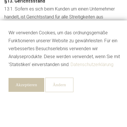
§13. Gerichtsstand
13.1. Sofern es sich beim Kunden um einen Unternehmer
handelt, ist Gerichtsstand für alle Streitigkeiten aus
Vertragsverhältnissen zwischen dem Kunden und
Cocktailkurs-Online das für unseren Firmensitz zuständige
Wir verwenden Cookies, um das ordnungsgemäße
Gericht in Stuttgart.
Funktionieren unserer Website zu gewährleisten. Für ein
13.2. Unabhängig hiervon sind wir in jedem Falle berechtigt,
verbessertes Besuchserlebnis verwenden wir
gegen unseren Kunden an einem anderen gesetzlichen
Analyseprodukte. Diese werden verwendet, wenn Sie mit
Gerichtsstand Klage zu erheben.
'Statistiken' einverstanden sind.
Datenschutzerklärung
13.3. Ist der Besteller hingegen Verbraucher im Sinne des
BGB, so gilt Folgendes:
Akzeptieren
Ändern
- Klagen von Cocktailkurs-Online gegen den Verbraucher
sind entsprechend des gesetzlichen Gerichtsstandes nach
Benötigt
§ 13 ZPO am Wohnsitz des Bestellers zu erheben.
Medien
§14. Informationen zur Online-Streitbeilegung
1. Hiermit informieren wir Sie gerne über die Online Dispute
Speichern